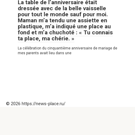
La table de l’anniversaire était
dressée avec de la belle vaisselle
pour tout le monde sauf pour moi.
Maman m’a tendu une assiette en
plastique, m’a indiqué une place au
fond et m’a chuchoté : « Tu connais
ta place, ma chérie. »
La célébration du cinquantième anniversaire de mariage de
mes parents avait lieu dans une
© 2026 https://news-place.ru/
Politique de confidentialité
|
|
Politique de Cookies
|
Formulaire
de contact
Attention ! Tous les droits sont réservés. L’utilisation des
documents et leur transmission sous quelque forme que ce