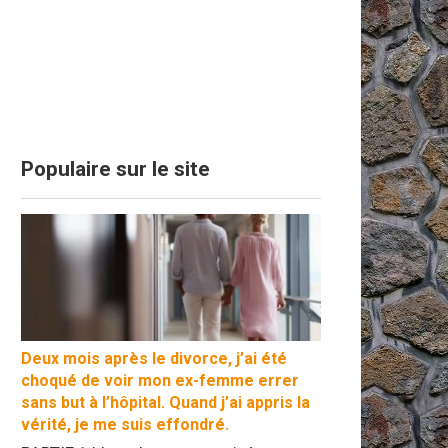
Populaire sur le site
Deux mois après le divorce, j’ai été
choqué de voir mon ex-femme errer
sans but à l’hôpital. Quand j’ai appris la
vérité, je me suis effondré.