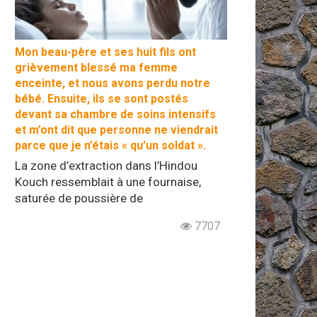
Mon beau-père et ses huit fils ont
grièvement blessé ma femme
enceinte, et nous avons perdu notre
bébé. Ensuite, ils se sont postés
devant sa chambre de soins intensifs
et m’ont dit que personne ne viendrait
parce que je n’étais « qu’un soldat ».
La zone d’extraction dans l’Hindou
Kouch ressemblait à une fournaise,
saturée de poussière de
7707