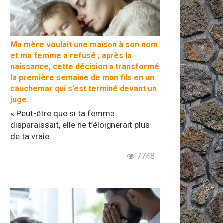
Ma mère voulait une maison à son nom
et ma femme a refusé ; après la
naissance, cette décision a transformé
la première semaine de mon fils en un
cauchemar qui s’est terminé devant un
juge.
« Peut-être que si ta femme
disparaissait, elle ne t’éloignerait plus
de ta vraie
7748