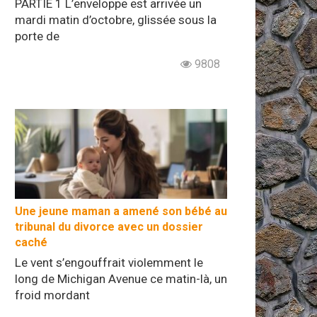
PARTIE 1 L’enveloppe est arrivée un
mardi matin d’octobre, glissée sous la
porte de
9808
Une jeune maman a amené son bébé au
tribunal du divorce avec un dossier
caché
Le vent s’engouffrait violemment le
long de Michigan Avenue ce matin-là, un
froid mordant